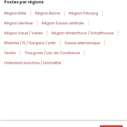
Postes par régions
Région Bâle
Région Berne
Région Fribourg
Région Genève
Région Suisse centrale
Région Vaud / Valais
Région Winterthour / Schaffhouse
Rheintal / FL / Sargans / Linth
Suisse alémanique
Tessin
Thurgovie / Lac de Constance
Unterland zurichois / Limmattal