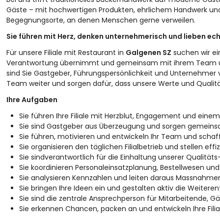
Gäste – mit hochwertigen Produkten, ehrlichem Handwerk und e
Begegnungsorte, an denen Menschen gerne verweilen.
Sie führen mit Herz, denken unternehmerisch und lieben e
Für unsere Filiale mit Restaurant in
Galgenen SZ
suchen wir ein
Verantwortung übernimmt und gemeinsam mit ihrem Team unser
sind Sie Gastgeber, Führungspersönlichkeit und Unternehmer vor 
Team weiter und sorgen dafür, dass unsere Werte und Qualit
Ihre Aufgaben
Sie führen Ihre Filiale mit Herzblut, Engagement und ein
Sie sind Gastgeber aus Überzeugung und sorgen gemeinsam
Sie führen, motivieren und entwickeln Ihr Team und schaf
Sie organisieren den täglichen Filialbetrieb und stellen effi
Sie sindverantwortlich für die Einhaltung unserer Qualität
Sie koordinieren Personaleinsatzplanung, Bestellwesen un
Sie analysieren Kennzahlen und leiten daraus Massnahmen z
Sie bringen Ihre Ideen ein und gestalten aktiv die Weite
Sie sind die zentrale Ansprechperson für Mitarbeitende, G
Sie erkennen Chancen, packen an und entwickeln Ihre Filial