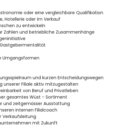
stronomie oder eine vergleichbare Qualifikation
, Hotellerie oder im Verkauf
enschen zu entwickeln
für Zahlen und betriebliche Zusammenhänge
geninitiative
Gastgebermentalität
iche Umgangsformen
altungsspielraum und kurzen Entscheidungswegen
g unserer Filiale aktiv mitzugestalten
einbarkeit von Beruf und Privatleben
nser gesamtes Wüst - Sortiment
tur und zeitgemässer Ausstattung
seren internen Filialcoach
r Verkaufsleitung
ienunternehmen mit Zukunft