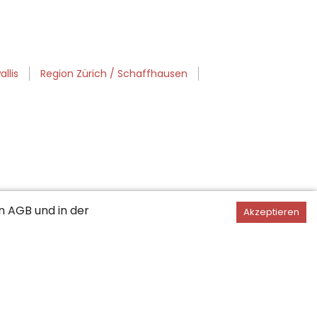
llis
Region Zürich / Schaffhausen
en
AGB
und in der
Akzeptieren