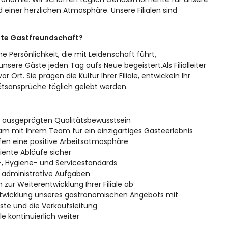
iner herzlichen Atmosphäre. Unsere Filialen sind
chte Gastfreundschaft?
e Persönlichkeit, die mit Leidenschaft führt,
e Gäste jeden Tag aufs Neue begeistert.Als Filialleiter
Ort. Sie prägen die Kultur Ihrer Filiale, entwickeln Ihr
ätsansprüche täglich gelebt werden.
em ausgeprägten Qualitätsbewusstsein
 mit Ihrem Team für ein einzigartiges Gästeerlebnis
fen eine positive Arbeitsatmosphäre
ziente Abläufe sicher
s-, Hygiene- und Servicestandards
d administrative Aufgaben
ur Weiterentwicklung Ihrer Filiale ab
rentwicklung unseres gastronomischen Angebots mit
äste und die Verkaufsleitung
e kontinuierlich weiter