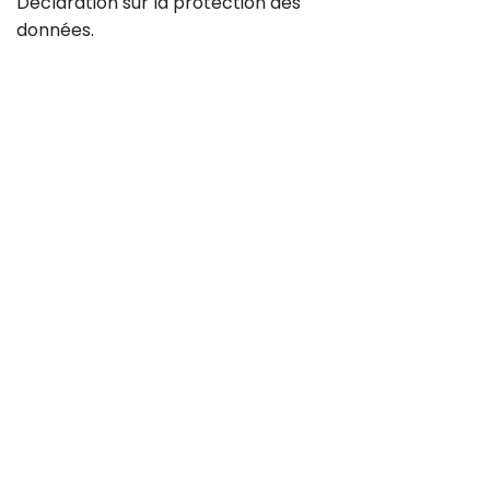
Déclaration sur la
protection des
données
.
Contact
Carrière
CGV
Protection des données
Mentions légales