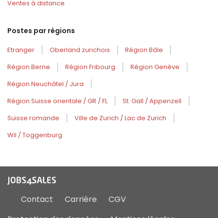
Ventes à distance
Postes par régions
Etranger
Oberland zurichois
Région Bâle
Région Berne
Région Fribourg
Région Genève
Région Neuchâtel / Jura
Région Suisse orientale / GR / FL
St. Gall / Appenzell
Suisse romande
Ville de Zurich / Lac de Zurich
Wil / Toggenburg
Contact
Carrière
CGV