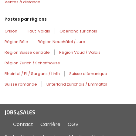
Ventes à distance
Postes par régions
Grison
Haut-Valais
Oberland zurichois
Région Bâle
Région Neuchâtel / Jura
Région Suisse centrale
Région Vaud / Valais
Région Zurich / Schaffhouse
Rheintal / FL / Sargans / Linth
Suisse alémanique
Suisse romande
Unterland zurichois / Limmattal
Contact
Carrière
CGV