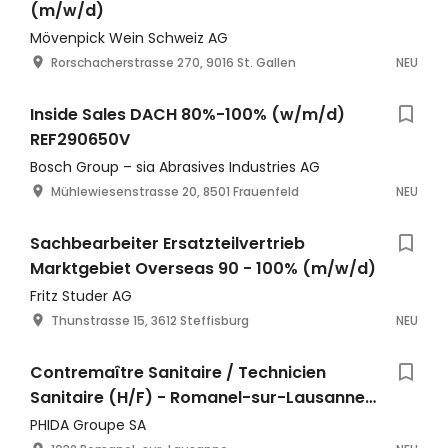
(m/w/d)
Mövenpick Wein Schweiz AG
Rorschacherstrasse 270, 9016 St. Gallen
NEU
Inside Sales DACH 80%-100% (w/m/d)
REF290650V
Bosch Group – sia Abrasives Industries AG
Mühlewiesenstrasse 20, 8501 Frauenfeld
NEU
Sachbearbeiter Ersatzteilvertrieb
Marktgebiet Overseas 90 - 100% (m/w/d)
Fritz Studer AG
Thunstrasse 15, 3612 Steffisburg
NEU
Contremaître Sanitaire / Technicien
Sanitaire (H/F) - Romanel-sur-Lausanne |
100% | MILLIQUET
PHIDA Groupe SA