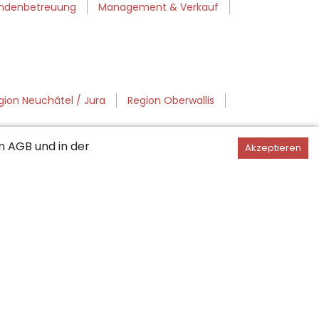
ndenbetreuung
Management & Verkauf
gion Neuchâtel / Jura
Region Oberwallis
en
AGB
und in der
Akzeptieren