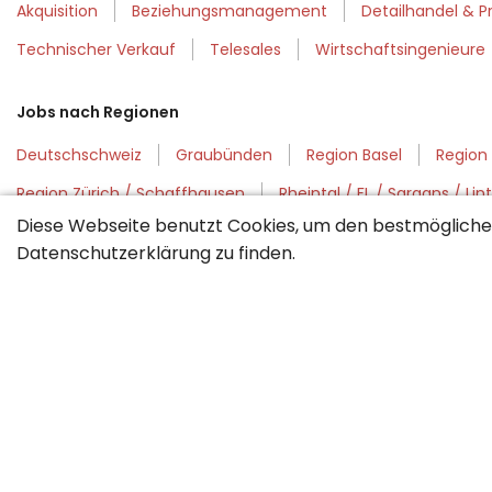
Akquisition
Beziehungsmanagement
Detailhandel & P
Technischer Verkauf
Telesales
Wirtschaftsingenieure
Jobs nach Regionen
Deutschschweiz
Graubünden
Region Basel
Region 
Region Zürich / Schaffhausen
Rheintal / FL / Sargans / Lin
Diese Webseite benutzt Cookies, um den bestmöglichen
Datenschutzerklärung
zu finden.