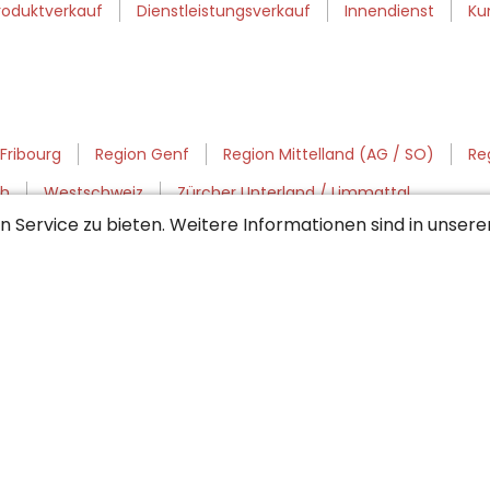
roduktverkauf
Dienstleistungsverkauf
Innendienst
Ku
Fribourg
Region Genf
Region Mittelland (AG / SO)
Re
th
Westschweiz
Zürcher Unterland / Limmattal
 Service zu bieten. Weitere Informationen sind in unser