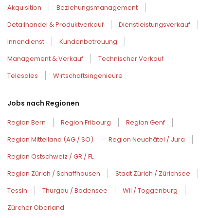
Akquisition
Beziehungsmanagement
Detailhandel & Produktverkauf
Dienstleistungsverkauf
Innendienst
Kundenbetreuung
Management & Verkauf
Technischer Verkauf
Telesales
Wirtschaftsingenieure
Jobs nach Regionen
Region Bern
Region Fribourg
Region Genf
Region Mittelland (AG / SO)
Region Neuchâtel / Jura
Region Ostschweiz / GR / FL
Region Zürich / Schaffhausen
Stadt Zürich / Zürichsee
Tessin
Thurgau / Bodensee
Wil / Toggenburg
Zürcher Oberland