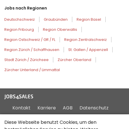
Jobs nach Regionen
Deutschschweiz
Graubünden
Region Basel
Region Fribourg
Region Oberwallis
Region Ostschweiz / GR / FL
Region Zentralschweiz
Region Zürich / Schaffhausen
St. Gallen / Appenzell
Stadt Zürich / Zürichsee
Zürcher Oberland
Zürcher Unterland / Limmattal
Kontakt
Karriere
AGB
Datenschutz
Impressum
Sitemap
Diese Webseite benutzt Cookies, um den