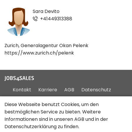
Sara Devito
+41449313388
Zurich, Generalagentur Okan Pelenk
https://www.zurich.ch/pelenk
Kontakt
Karriere
AGB
Datenschutz
Impressum
Sitemap
Diese Webseite benutzt Cookies, um den
bestmöglichen Service zu bieten. Weitere
Informationen sind in unseren
AGB
und in der
Deutsch
Datenschutzerklärung
zu finden.